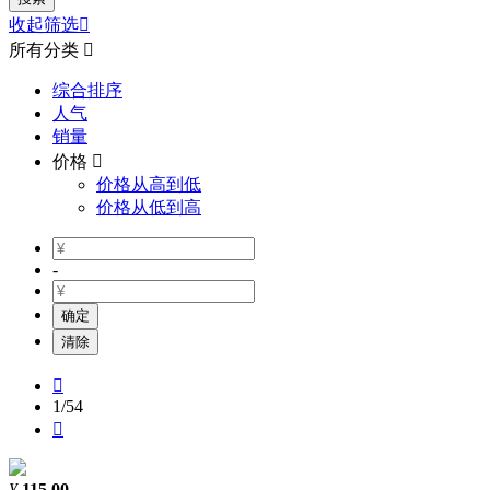
收起筛选

所有分类

综合排序
人气
销量
价格

价格从高到低
价格从低到高
-
确定
清除

1
/54

¥
115.00