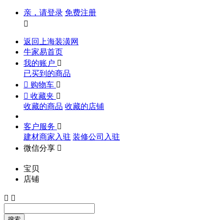
亲，请登录
免费注册

返回上海装潢网
牛家易首页
我的账户

已买到的商品

购物车


收藏夹

收藏的商品
收藏的店铺
客户服务

建材商家入驻
装修公司入驻
微信分享

宝贝
店铺


搜索