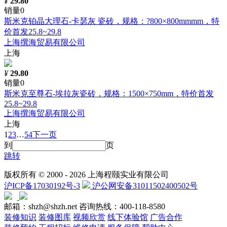
¥
29.80
销量0
斯米克铂晶大理石-卡瑟灰 瓷砖，规格：?800×800mmmm，特
价首发25.8~29.8
上海撰海贸易有限公司
上海
¥
29.80
销量0
斯米克至尊石-埃拉灰瓷砖，规格：1500×750mm，特价首发
25.8~29.8
上海撰海贸易有限公司
上海
1
2
3
…
54
下一页
到
页
跳转
版权所有 © 2000 -
2026 上海程颐实业有限公司
沪ICP备17030192号-3
沪公网安备31011502400502号
邮箱：shzh@shzh.net
咨询热线：400-118-8580
装修知识
装修图库
视频欣赏
线下体验馆
广告合作