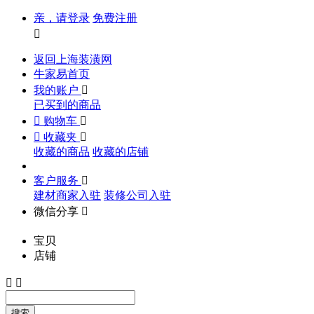
亲，请登录
免费注册

返回上海装潢网
牛家易首页
我的账户

已买到的商品

购物车


收藏夹

收藏的商品
收藏的店铺
客户服务

建材商家入驻
装修公司入驻
微信分享

宝贝
店铺


搜索