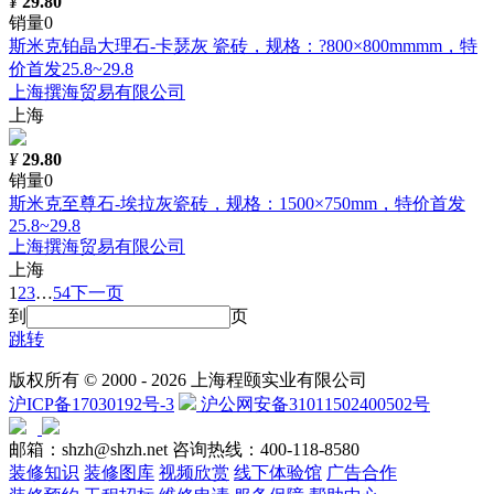
¥
29.80
销量0
斯米克铂晶大理石-卡瑟灰 瓷砖，规格：?800×800mmmm，特
价首发25.8~29.8
上海撰海贸易有限公司
上海
¥
29.80
销量0
斯米克至尊石-埃拉灰瓷砖，规格：1500×750mm，特价首发
25.8~29.8
上海撰海贸易有限公司
上海
1
2
3
…
54
下一页
到
页
跳转
版权所有 © 2000 -
2026 上海程颐实业有限公司
沪ICP备17030192号-3
沪公网安备31011502400502号
邮箱：shzh@shzh.net
咨询热线：400-118-8580
装修知识
装修图库
视频欣赏
线下体验馆
广告合作