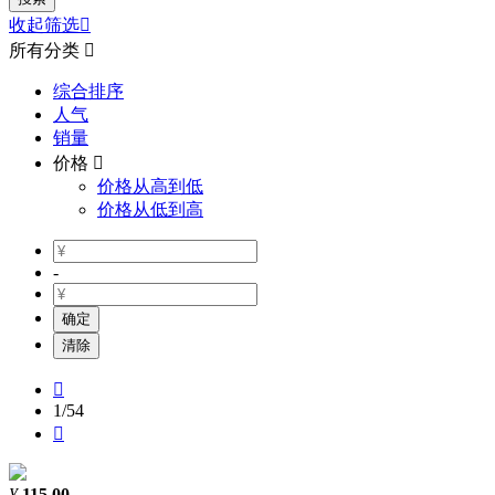
收起筛选

所有分类

综合排序
人气
销量
价格

价格从高到低
价格从低到高
-
确定
清除

1
/54

¥
115.00