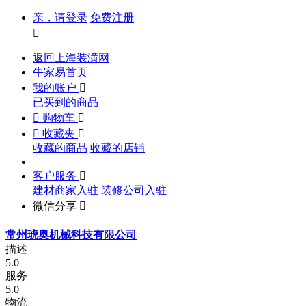
亲，请登录
免费注册

返回上海装潢网
牛家易首页
我的账户

已买到的商品

购物车


收藏夹

收藏的商品
收藏的店铺
客户服务

建材商家入驻
装修公司入驻
微信分享

常州琥奥机械科技有限公司
描述
5.0
服务
5.0
物流