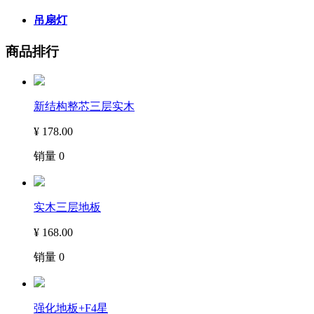
吊扇灯
商品排行
新结构整芯三层实木
¥
178.00
销量
0
实木三层地板
¥
168.00
销量
0
强化地板+F4星