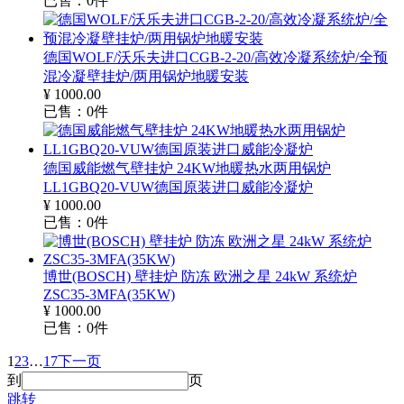
已售：
0
件
德国WOLF/沃乐夫进口CGB-2-20/高效冷凝系统炉/全预
混冷凝壁挂炉/两用锅炉地暖安装
¥
1000.00
已售：
0
件
德国威能燃气壁挂炉 24KW地暖热水两用锅炉
LL1GBQ20-VUW德国原装进口威能冷凝炉
¥
1000.00
已售：
0
件
博世(BOSCH) 壁挂炉 防冻 欧洲之星 24kW 系统炉
ZSC35-3MFA(35KW)
¥
1000.00
已售：
0
件
1
2
3
…
17
下一页
到
页
跳转