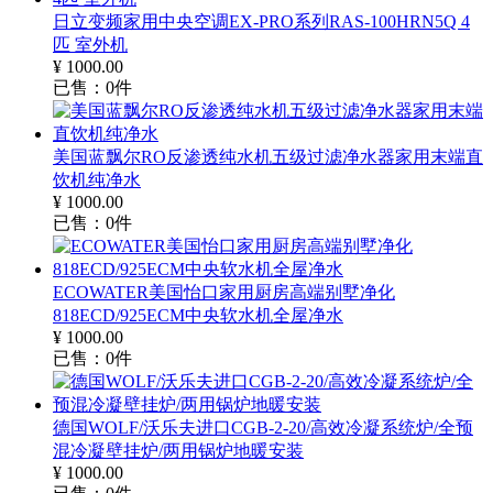
日立变频家用中央空调EX-PRO系列RAS-100HRN5Q 4
匹 室外机
¥
1000.00
已售：
0
件
美国蓝飘尔RO反渗透纯水机五级过滤净水器家用末端直
饮机纯净水
¥
1000.00
已售：
0
件
ECOWATER美国怡口家用厨房高端别墅净化
818ECD/925ECM中央软水机全屋净水
¥
1000.00
已售：
0
件
德国WOLF/沃乐夫进口CGB-2-20/高效冷凝系统炉/全预
混冷凝壁挂炉/两用锅炉地暖安装
¥
1000.00