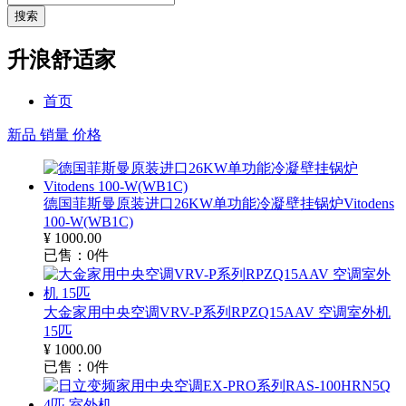
搜索
升浪舒适家
首页
新品
销量
价格
德国菲斯曼原装进口26KW单功能冷凝壁挂锅炉Vitodens
100-W(WB1C)
¥
1000.00
已售：
0
件
大金家用中央空调VRV-P系列RPZQ15AAV 空调室外机
15匹
¥
1000.00
已售：
0
件