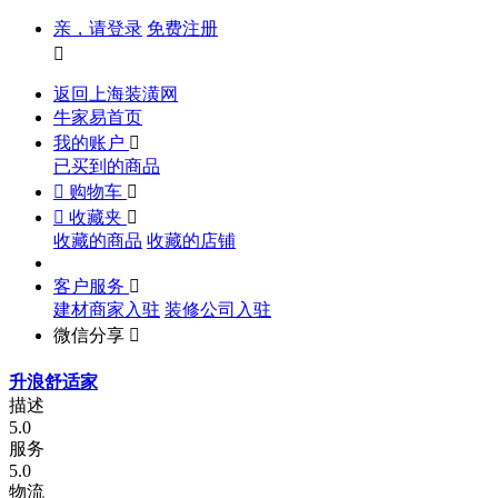
亲，请登录
免费注册

返回上海装潢网
牛家易首页
我的账户

已买到的商品

购物车


收藏夹

收藏的商品
收藏的店铺
客户服务

建材商家入驻
装修公司入驻
微信分享

升浪舒适家
描述
5.0
服务
5.0
物流