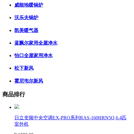
威能地暖锅炉
沃乐夫锅炉
凯美暖气器
蓝飘尔家用全屋净水
怡口全屋家用净水
松下新风
霍尼韦尔新风
商品排行
日立变频中央空调EX-PRO系列RAS-160HRN5Q 6.4匹
室外机