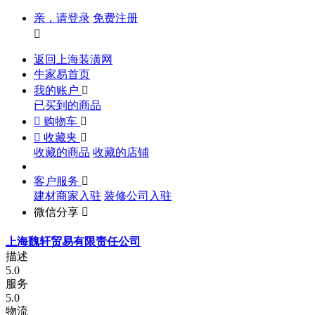
亲，请登录
免费注册

返回上海装潢网
牛家易首页
我的账户

已买到的商品

购物车


收藏夹

收藏的商品
收藏的店铺
客户服务

建材商家入驻
装修公司入驻
微信分享

上海魏轩贸易有限责任公司
描述
5.0
服务
5.0
物流