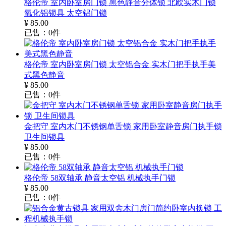
格伦帝 室内卧室房门锁 黑色静音分体锁 北欧实木门锁
氧化铝锁具 太空铝门锁
¥
85.00
已售：
0
件
格伦帝 室内卧室房门锁 太空铝合金 实木门把手执手美
式黑色静音
¥
85.00
已售：
0
件
金把守 室内木门不锈钢单舌锁 家用卧室静音房门执手锁
卫生间锁具
¥
85.00
已售：
0
件
格伦帝 58双轴承 静音太空铝 机械执手门锁
¥
85.00
已售：
0
件