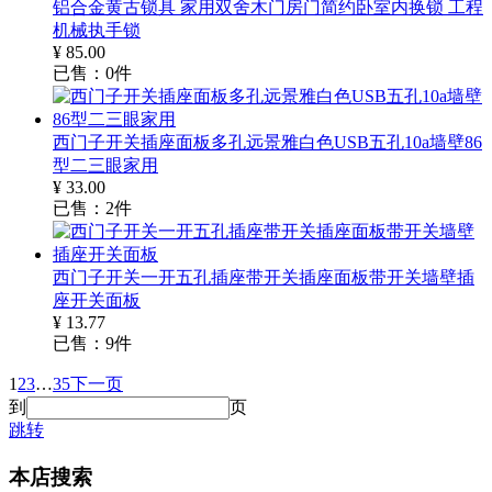
铝合金黄古锁具 家用双舍木门房门简约卧室内换锁 工程
机械执手锁
¥
85.00
已售：
0
件
西门子开关插座面板多孔远景雅白色USB五孔10a墙壁86
型二三眼家用
¥
33.00
已售：
2
件
西门子开关一开五孔插座带开关插座面板带开关墙壁插
座开关面板
¥
13.77
已售：
9
件
1
2
3
…
35
下一页
到
页
跳转
本店搜索