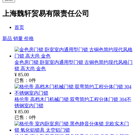
上海魏轩贸易有限责任公司
首页
新品
销量
价格
金色房门锁 卧室室内通用型门锁 古铜色简约现代风格门
锁 高大尚 金色
¥
85.00
已售：
0
件
格伦帝 高档木门机械门锁 双弯简约工程分体门锁 304不
锈钢室内门锁
¥
85.00
已售：
0
件