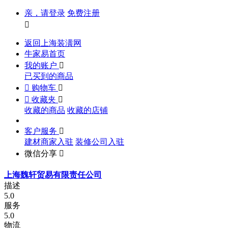
亲，请登录
免费注册

返回上海装潢网
牛家易首页
我的账户

已买到的商品

购物车


收藏夹

收藏的商品
收藏的店铺
客户服务

建材商家入驻
装修公司入驻
微信分享

上海魏轩贸易有限责任公司
描述
5.0
服务
5.0
物流