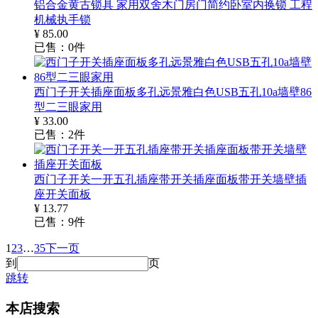
铝合金黄古锁具 家用双舍木门房门简约卧室内换锁 工程
机械执手锁
¥
85.00
已售：
0
件
西门子开关插座面板多孔远景雅白色USB五孔10a墙壁86
型二三眼家用
¥
33.00
已售：
2
件
西门子开关一开五孔插座带开关插座面板带开关墙壁插
座开关面板
¥
13.77
已售：
9
件
1
2
3
…
35
下一页
到
页
跳转
本店搜索