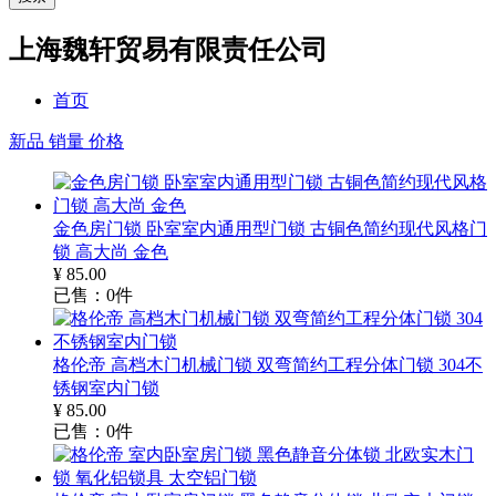
上海魏轩贸易有限责任公司
首页
新品
销量
价格
金色房门锁 卧室室内通用型门锁 古铜色简约现代风格门
锁 高大尚 金色
¥
85.00
已售：
0
件
格伦帝 高档木门机械门锁 双弯简约工程分体门锁 304不
锈钢室内门锁
¥
85.00
已售：
0
件