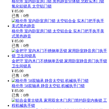
格伦帝 室内卧室房门锁 黑色静音分体锁 北欧实木门锁
氧化铝锁具 太空铝门锁
¥
85.00
已售：
0
件
格伦帝 室内卧室房门锁 太空铝合金 实木门把手执手美
式黑色静音
¥
85.00
已售：
0
件
金把守 室内木门不锈钢单舌锁 家用卧室静音房门执手锁
卫生间锁具
¥
85.00
已售：
0
件
格伦帝 58双轴承 静音太空铝 机械执手门锁
¥
85.00
已售：
0
件