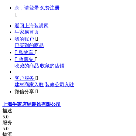
亲，请登录
免费注册

返回上海装潢网
牛家易首页
我的账户

已买到的商品

购物车


收藏夹

收藏的商品
收藏的店铺
客户服务

建材商家入驻
装修公司入驻
微信分享

上海牛家店铺装饰有限公司
描述
5.0
服务
5.0
物流