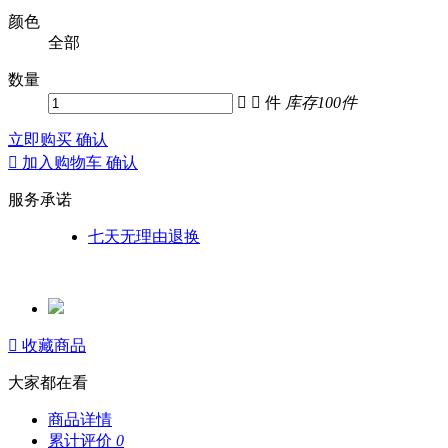
颜色
全部
数量


件
库存
100
件
立即购买
确认

加入购物车
确认
服务承诺
七天无理由退换

收藏商品
大家都在看
商品详情
累计评价
0