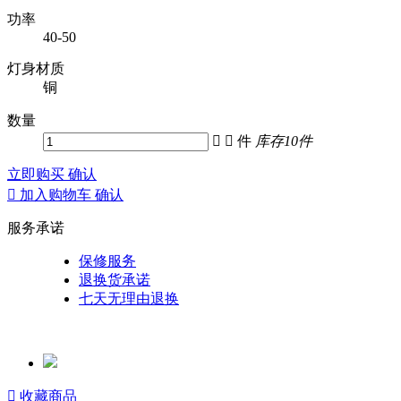
功率
40-50
灯身材质
铜
数量


件
库存
10
件
立即购买
确认

加入购物车
确认
服务承诺
保修服务
退换货承诺
七天无理由退换

收藏商品