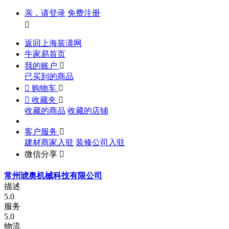
亲，请登录
免费注册

返回上海装潢网
牛家易首页
我的账户

已买到的商品

购物车


收藏夹

收藏的商品
收藏的店铺
客户服务

建材商家入驻
装修公司入驻
微信分享

常州琥奥机械科技有限公司
描述
5.0
服务
5.0
物流