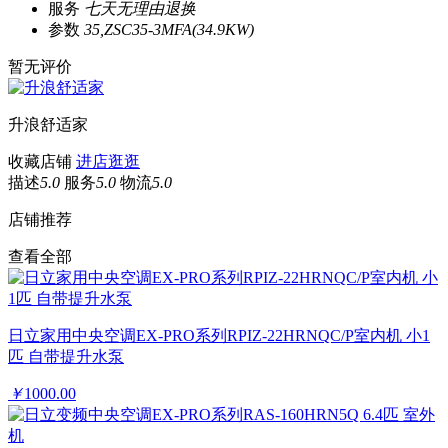
服务
七天无理由退换
参数
35,ZSC35-3MFA(34.9KW)
暂无评价
升浪舒适家
收藏店铺
进店逛逛
描述
5.0
服务
5.0
物流
5.0
店铺推荐
查看全部
日立家用中央空调EX-PRO系列RPIZ-22HRNQC/P室内机 小1
匹 自带提升水泵
￥
1000.00