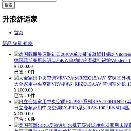
搜索
升浪舒适家
首页
新品
销量
价格
德国菲斯曼原装进口26KW单功能冷凝壁挂锅炉Vitodens 100
¥
1000.00
已售：
0
件
大金家用中央空调VRV-P系列RPZQ15AAV 空调室外机 1
¥
1000.00
已售：
0
件
日立变频家用中央空调EX-PRO系列RAS-100HRN5Q 4匹
¥
1000.00
已售：
0
件