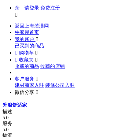
亲，请登录
免费注册

返回上海装潢网
牛家易首页
我的账户

已买到的商品

购物车


收藏夹

收藏的商品
收藏的店铺
客户服务

建材商家入驻
装修公司入驻
微信分享

升浪舒适家
描述
5.0
服务
5.0
物流