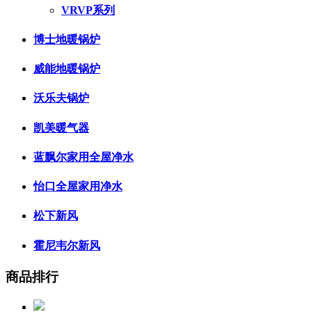
VRVP系列
博士地暖锅炉
威能地暖锅炉
沃乐夫锅炉
凯美暖气器
蓝飘尔家用全屋净水
怡口全屋家用净水
松下新风
霍尼韦尔新风
商品排行