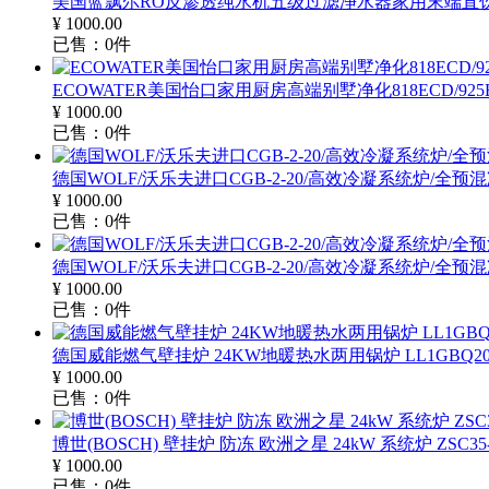
美国蓝飘尔RO反渗透纯水机五级过滤净水器家用末端直
¥
1000.00
已售：
0
件
ECOWATER美国怡口家用厨房高端别墅净化818ECD/9
¥
1000.00
已售：
0
件
德国WOLF/沃乐夫进口CGB-2-20/高效冷凝系统炉/全
¥
1000.00
已售：
0
件
德国WOLF/沃乐夫进口CGB-2-20/高效冷凝系统炉/全
¥
1000.00
已售：
0
件
德国威能燃气壁挂炉 24KW地暖热水两用锅炉 LL1GBQ
¥
1000.00
已售：
0
件
博世(BOSCH) 壁挂炉 防冻 欧洲之星 24kW 系统炉 ZSC35-
¥
1000.00
已售：
0
件