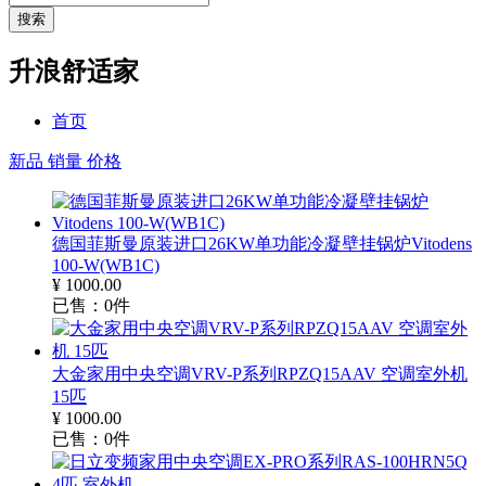
搜索
升浪舒适家
首页
新品
销量
价格
德国菲斯曼原装进口26KW单功能冷凝壁挂锅炉Vitodens
100-W(WB1C)
¥
1000.00
已售：
0
件
大金家用中央空调VRV-P系列RPZQ15AAV 空调室外机
15匹
¥
1000.00
已售：
0
件