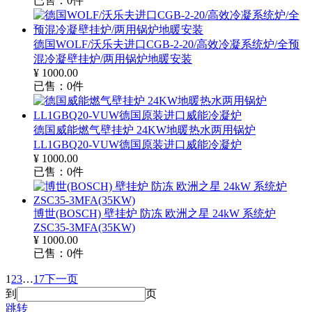
已售：
0
件
德国WOLF/沃乐夫进口CGB-2-20/高效冷凝系统炉/全预
混冷凝壁挂炉/两用锅炉地暖安装
¥
1000.00
已售：
0
件
德国威能燃气壁挂炉 24KW地暖热水两用锅炉
LL1GBQ20-VUW德国原装进口威能冷凝炉
¥
1000.00
已售：
0
件
博世(BOSCH) 壁挂炉 防冻 欧洲之星 24kW 系统炉
ZSC35-3MFA(35KW)
¥
1000.00
已售：
0
件
1
2
3
…
17
下一页
到
页
跳转