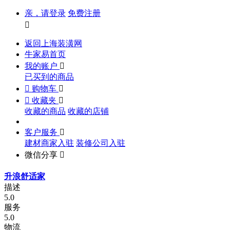
亲，请登录
免费注册

返回上海装潢网
牛家易首页
我的账户

已买到的商品

购物车


收藏夹

收藏的商品
收藏的店铺
客户服务

建材商家入驻
装修公司入驻
微信分享

升浪舒适家
描述
5.0
服务
5.0
物流