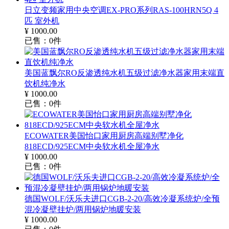
日立变频家用中央空调EX-PRO系列RAS-100HRN5Q 4
匹 室外机
¥
1000.00
已售：
0
件
美国蓝飘尔RO反渗透纯水机五级过滤净水器家用末端直
饮机纯净水
¥
1000.00
已售：
0
件
ECOWATER美国怡口家用厨房高端别墅净化
818ECD/925ECM中央软水机全屋净水
¥
1000.00
已售：
0
件
德国WOLF/沃乐夫进口CGB-2-20/高效冷凝系统炉/全预
混冷凝壁挂炉/两用锅炉地暖安装
¥
1000.00