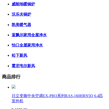
威能地暖锅炉
沃乐夫锅炉
凯美暖气器
蓝飘尔家用全屋净水
怡口全屋家用净水
松下新风
霍尼韦尔新风
商品排行
日立变频中央空调EX-PRO系列RAS-160HRN5Q 6.4匹
室外机